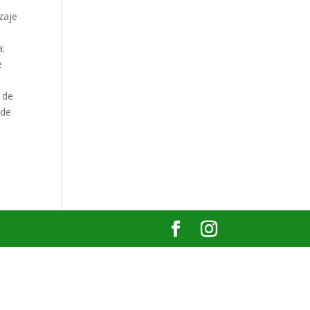
zaje
a;
e
 de
 de